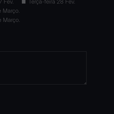
7 Fev.
Terça-feira 28 Fev.
e Março.
e Março.