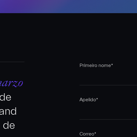
Primeiro nome
*
marzo
 de
Apelido
*
tand
 de
Correo
*