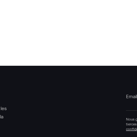
Emai
 les
la
Nous g
tierces
confide