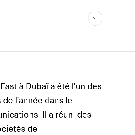
aller
au
contenu
ast à Dubaï a été l'un des
de l'année dans le
cations. Il a réuni des
ociétés de