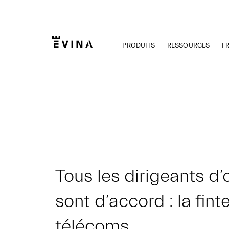
Aller
au
contenu
PRODUITS
RESSOURCES
F
Evina
Tous les dirigeants d
sont d’accord : la fint
télécoms