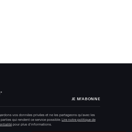
l
*
ardons vos données privées et ne les partageons qu’avec les
 parties qui rendent ce service possible.
Lire notre politique de
ntialité
pour plus d’informations.