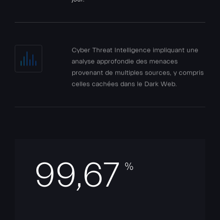
Cyber Threat Intelligence impliquant une
analyse approfondie des menaces
provenant de multiples sources, y compris
celles cachées dans le Dark Web.
99,94
%