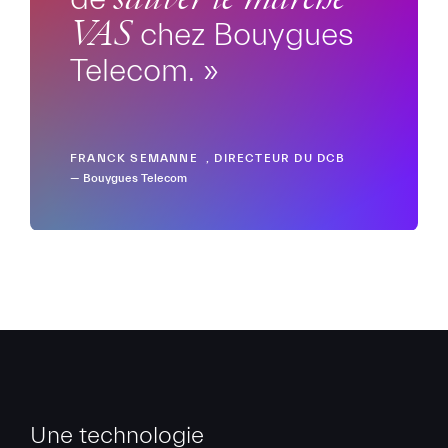
sauver le marché
VAS
chez Bouygues
Telecom. »
FRANCK SEMANNE , DIRECTEUR DU DCB
— Bouygues Telecom
Une technologie