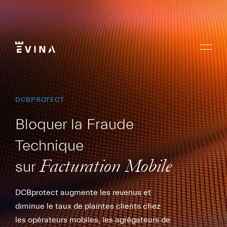
Aller
au
contenu
Menu
Evina
DCBPROTECT
Bloquer la Fraude
Technique
sur
Facturation Mobile
DCBprotect augmente les revenus et
diminue le taux de plaintes clients chez
les opérateurs mobiles, les agrégateurs de