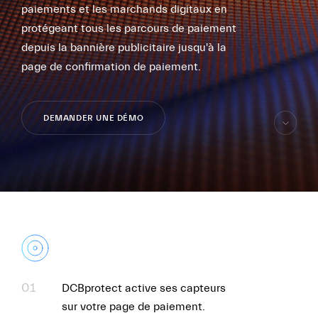
paiements et les marchands digitaux en
protégeant tous les parcours de paiement
depuis la bannière publicitaire jusqu'à la
page de confirmation de paiement.
DEMANDER UNE DÉMO
FR
EN
aller
au
contenu
01
DCBprotect active ses capteurs
sur votre page de paiement.