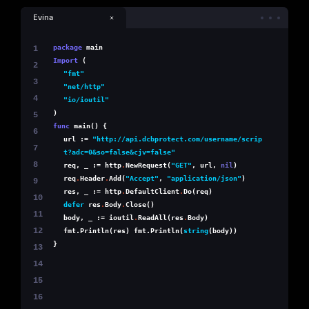
Evina
package
main
1
Import
(
2
"fmt"
3
"net/http"
4
"io/ioutil"
)
5
func
main() {
6
url :=
"http://api.dcbprotect.com/username/scrip
7
t?adc=0&so=false&cjv=false"
8
req, _ := http
.
NewRequest(
"GET"
, url,
nil
)
req
.
Header
.
Add(
"Accept"
,
"application/json"
)
9
res, _ := http
.
DefaultClient
.
Do(req)
10
defer
res
.
Body
.
Close()
11
body, _ := ioutil
.
ReadAll(res
.
Body)
12
fmt.Println(res) fmt.Println(
string
(body))
}
13
14
15
16