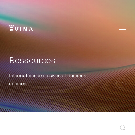
Aller
au
contenu
Menu
Evina
Ressources
Informations exclusives et données
uniques.
aller
au
contenu
Sear