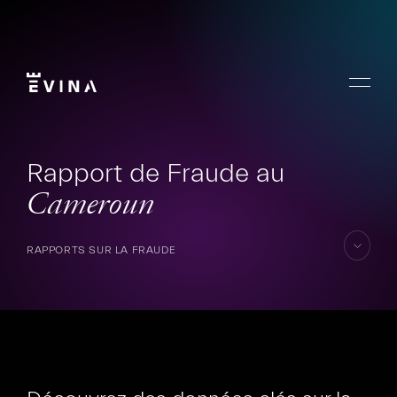
Aller
au
contenu
Menu
Evina
Rapport de Fraude au
Cameroun
RAPPORTS SUR LA FRAUDE
aller
au
conten