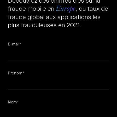
Découvrez des chiffres clés sur la
fraude mobile en
, du taux de
Europe
fraude global aux applications les
plus frauduleuses en 2021.
E-mail
*
FR
EN
Prénom
*
Nom
*