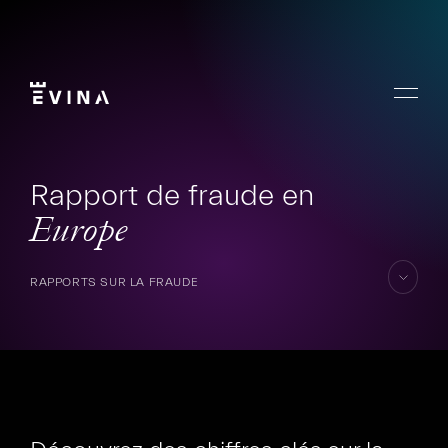
Aller
au
contenu
Menu
Evina
Rapport de fraude en
Europe
RAPPORTS SUR LA FRAUDE
aller
au
conten