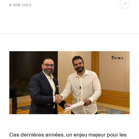
8 JUIN 2022
aller
au
contenu
FR
EN
Ces dernières années, un enjeu majeur pour les