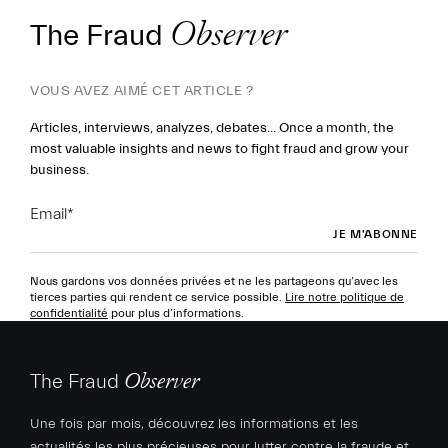
The Fraud
Observer
VOUS AVEZ AIMÉ CET ARTICLE ?
Articles, interviews, analyzes, debates... Once a month, the
most valuable insights and news to fight fraud and grow your
business.
Email
*
Nous gardons vos données privées et ne les partageons qu’avec les
tierces parties qui rendent ce service possible.
Lire notre politique de
confidentialité
pour plus d’informations.
The Fraud
Observer
Une fois par mois, découvrez les informations et les
actualités les plus précieuses pour lutter contre la fraude et