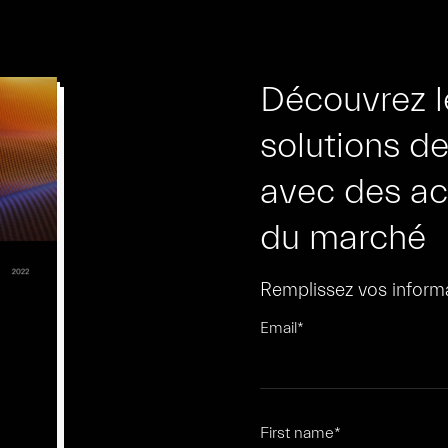
Découvrez l
solutions d
avec des ac
du marché
Remplissez vos informa
Email
*
First name
*