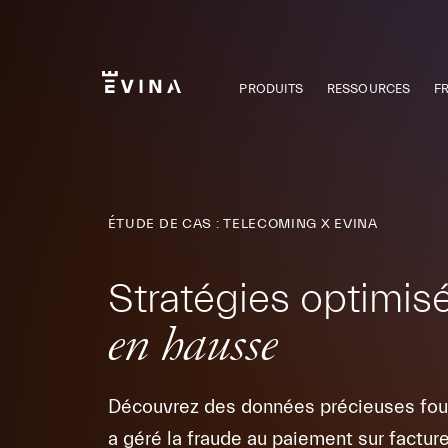
Aller
au
contenu
PRODUITS
RESSOURCES
F
Evina
ÉTUDE DE CAS : TELECOMING X EVINA
Stratégies optimis
en hausse
Découvrez des données précieuses four
a géré la fraude au paiement sur factur