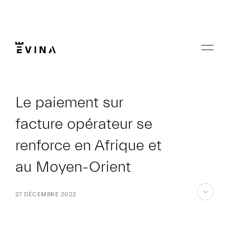
Aller
au
contenu
Menu
Evina
Le paiement sur
facture opérateur se
renforce en Afrique et
au Moyen-Orient
27 DÉCEMBRE 2022
aller
au
contenu