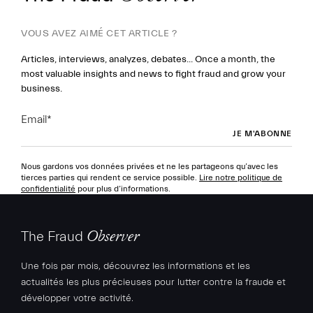
VOUS AVEZ AIMÉ CET ARTICLE ?
Articles, interviews, analyzes, debates... Once a month, the
most valuable insights and news to fight fraud and grow your
business.
Email
*
Nous gardons vos données privées et ne les partageons qu’avec les
tierces parties qui rendent ce service possible.
Lire notre politique de
confidentialité
pour plus d’informations.
The Fraud
Observer
Une fois par mois, découvrez les informations et les
actualités les plus précieuses pour lutter contre la fraude et
développer votre activité.