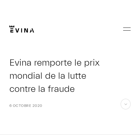
Aller
au
contenu
Menu
Evina
Evina remporte le prix
mondial de la lutte
contre la fraude
6 OCTOBRE 2020
aller
au
contenu