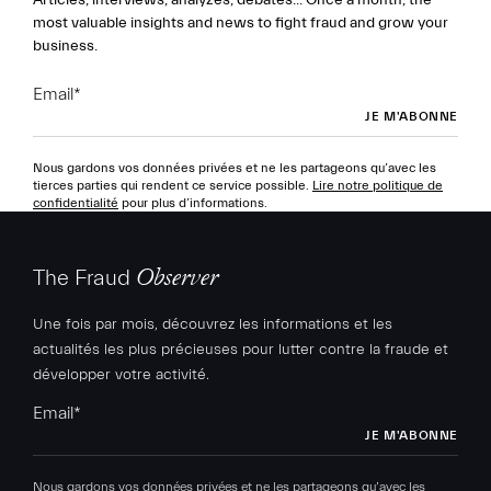
most valuable insights and news to fight fraud and grow your
business.
Email
*
Nous gardons vos données privées et ne les partageons qu’avec les
tierces parties qui rendent ce service possible.
Lire notre politique de
confidentialité
pour plus d’informations.
The Fraud
Observer
Une fois par mois, découvrez les informations et les
actualités les plus précieuses pour lutter contre la fraude et
développer votre activité.
Email
*
Nous gardons vos données privées et ne les partageons qu’avec les