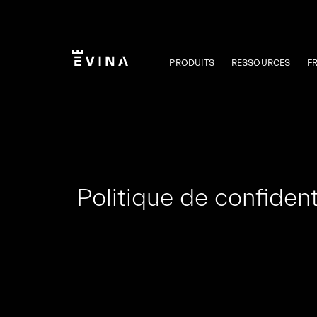
Aller
au
contenu
PRODUITS
RESSOURCES
F
Evina
Politique de confident